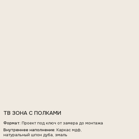
ТВ ЗОНА С ПОЛКАМИ
Формат:
Проект под ключ от замера до монтажа
Внутреннее наполнение:
Каркас мдф,
натуральный шпон дуба, эмаль
Внешняя отделка:
Обрамление массив дуба,
тонировка, лак