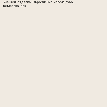
ШКАФ-БИБЛИОТЕКА
С ТВ ЗОНОЙ В КАБИНЕТ
Формат:
Проект под ключ
Внутреннее наполнение:
МДФ
Внешняя отделка:
МДФ + покрытый натуральным
шпоном мореный дуб ёпод лак 50% блеска.
Обрамление шкафа по периметру с запилом под
45°