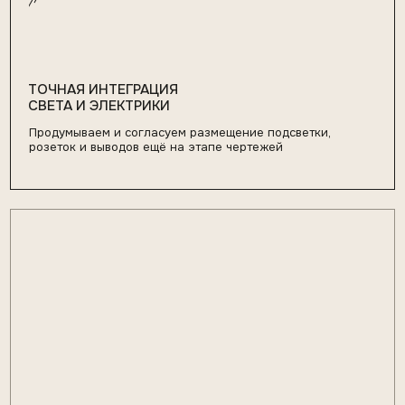
БЕЗ ПРОБЛЕМ НА СТЫКЕ
МЕБЕЛИ И ОТДЕЛКИ
Согласуем узлы заранее: примыкания, толщины,
зазоры, материалы. Исключаем ситуации, когда
панели «не сходятся», а мебель «не встаёт»
04
РЕЗУЛЬТАТ СООТВЕТСТВУЕТ
ВИЗУАЛИЗАЦИИ
Прорабатываем проект на этапе чертежей
и техразбора, чтобы реализованное решение
выглядело так, как было задумано дизайнером