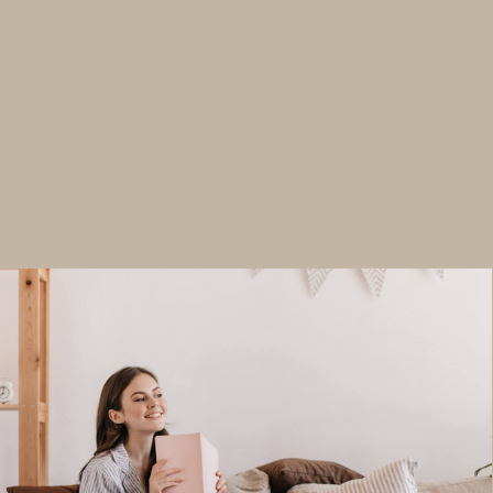
+7 (499) 302-48-82
zakaz@embl.ru
@emble_mebel
Политика обработки персональных данных
Разработка сайта