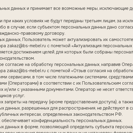
альных данных и принимает все возможные меры, исключающие 
и при каких условиях не будут переданы третьим лицам, за иск
бо в случае, если субъектом персональных данных дано соглас
ражданско-правовому договору.
ных данных, Пользователь может актуализировать их самостоят
ра zakaz@bs-mebel.ru с пометкой «Актуализация персональных 
ляется достижением целей, для которых были собраны персонал
онодательством.
ое согласие на обработку персональных данных, направив Опе
ра zakaz@bs-mebel.ru с пометкой «Отзыв согласия на обработк
ними сервисами, в том числе платежными системами, средствам
цами (Операторами) в соответствии с их Пользовательским сог
 и/или с указанными документами. Оператор не несет ответств
щиков услуг.
х запреты на передачу (кроме предоставления доступа), а такж
ых данных, разрешенных для распространения, не действуют в 
публичных интересах, определенных законодательством РФ.
х обеспечивает конфиденциальность персональных данных.
ых данных в форме, позволяющей определить субъекта персонал