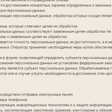
ся на законной и справедливой основе.
тся достижением конкретных, заранее определенных и законных 
ора персональных данных.
держащих персональные данные, обработка которых осуществляе
нные, которые отвечают целям их обработки.
альных данных соответствуют заявленным целям обработки. Не
ию к заявленным целям их обработки.
вается точность персональных данных, их достаточность, а в н
нных. Оператор принимает необходимые меры и/или обеспечив
ся в форме, позволяющей определить субъекта персональных дан
хранения персональных данных не установлен федеральным зако
ому является субъект персональных данных. Обрабатываемые
тки или в случае утраты необходимости в достижении этих цел
осредством отправки электронных писем.
мера телефонов.
рмации, информационных технологиях и о защите информации» 
ь, систематизация, накопление, хранение, уничтожение и обезл