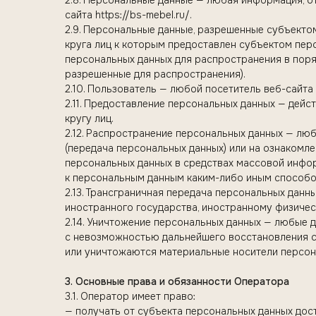
2.8. Персональные данные — любая информация, 
сайта https://bs-mebel.ru/.
2.9. Персональные данные, разрешенные субъекто
круга лиц к которым предоставлен субъектом пер
персональных данных для распространения в поря
разрешенные для распространения).
2.10. Пользователь — любой посетитель веб-сайта h
2.11. Предоставление персональных данных — дей
кругу лиц.
2.12. Распространение персональных данных — лю
(передача персональных данных) или на ознакомл
персональных данных в средствах массовой инфо
к персональным данным каким-либо иным способо
2.13. Трансграничная передача персональных дан
иностранного государства, иностранному физиче
2.14. Уничтожение персональных данных — любые 
с невозможностью дальнейшего восстановления с
или уничтожаются материальные носители персон
3. Основные права и обязанности Оператора
3.1. Оператор имеет право:
— получать от субъекта персональных данных до