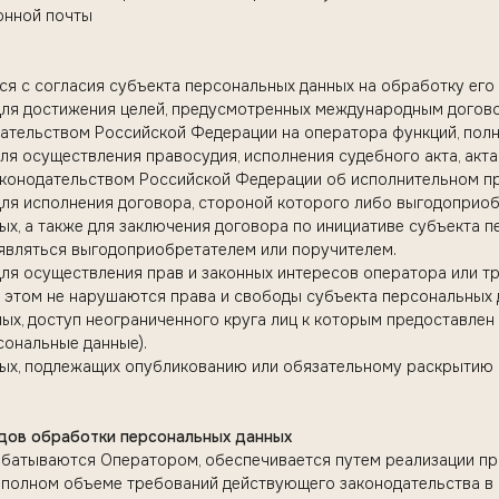
онной почты
ся с согласия субъекта персональных данных на обработку его
 для достижения целей, предусмотренных международным дого
ательством Российской Федерации на оператора функций, полн
ля осуществления правосудия, исполнения судебного акта, акт
аконодательством Российской Федерации об исполнительном п
для исполнения договора, стороной которого либо выгодоприо
х, а также для заключения договора по инициативе субъекта п
являться выгодоприобретателем или поручителем.
для осуществления прав и законных интересов оператора или т
и этом не нарушаются права и свободы субъекта персональных 
ных, доступ неограниченного круга лиц к которым предоставле
сональные данные).
нных, подлежащих опубликованию или обязательному раскрытию
видов обработки персональных данных
абатываются Оператором, обеспечивается путем реализации пр
в полном объеме требований действующего законодательства в