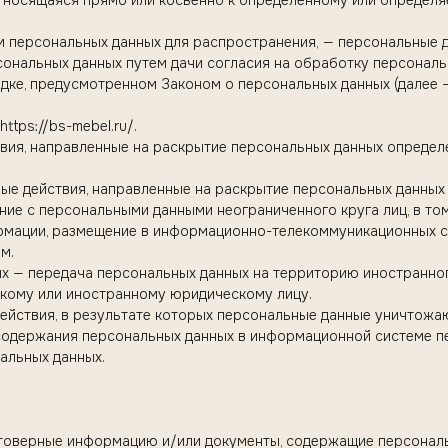
относящаяся прямо или косвенно к определенному или определ
м персональных данных для распространения, — персональные д
сональных данных путем дачи согласия на обработку персонал
дке, предусмотренном Законом о персональных данных (далее 
ttps://bs-mebel.ru/.
ствия, направленные на раскрытие персональных данных опреде
бые действия, направленные на раскрытие персональных данных
ение с персональными данными неограниченного круга лиц, в т
рмации, размещение в информационно-телекоммуникационных с
м.
ных — передача персональных данных на территорию иностранно
скому или иностранному юридическому лицу.
действия, в результате которых персональные данные уничтожа
одержания персональных данных в информационной системе п
альных данных.
стоверные информацию и/или документы, содержащие персонал