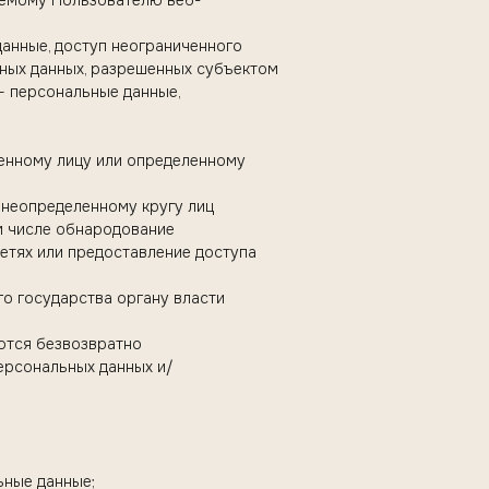
яемому Пользователю веб-
анные, доступ неограниченного
ьных данных, разрешенных субъектом
— персональные данные,
ленному лицу или определенному
 неопределенному кругу лиц
ом числе обнародование
етях или предоставление доступа
го государства органу власти
ются безвозвратно
ерсональных данных и/
ьные данные;