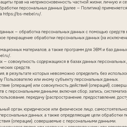
защиты прав на неприкосновенность частной жизни, личную и с
обработки персональных данных (далее — Политика) применяетс
https://bs-mebel.ru/.
 данных — обработка персональных данных с помощью средств 
ное прекращение обработки персональных данных (за исключен
рмационных материалов, а также программ для ЭВМ и баз данны
l.ru/.
ых — совокупность содержащихся в базах данных персональных
ческих средств.
вия, в результате которых невозможно определить без исполь
у Пользователю или иному субъекту персональных данных.
твие (операция) или совокупность действий (операций), совер
тв с персональными данными, включая сбор, запись, систематиза
спользование, передачу (распространение, предоставление, дост
льный орган, юридическое или физическое лицо, самостоятельн
ерсональных данных, а также определяющие цели обработки пе
ствия (операции), совершаемые с персональными данными.